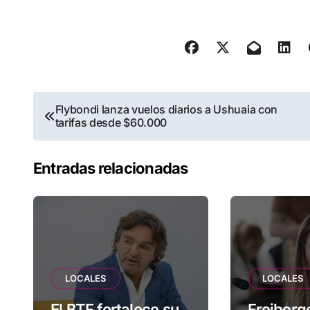
Navegación
Flybondi lanza vuelos diarios a Ushuaia con
tarifas desde $60.000
de
entradas
Entradas relacionadas
LOCALES
LOCALES
El BTF fortalece su
Freiberge