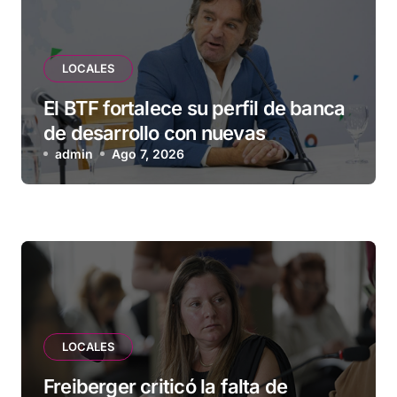
LOCALES
El BTF fortalece su perfil de banca
de desarrollo con nuevas
herramientas para familias y
admin
Ago 7, 2026
empresas
LOCALES
Freiberger criticó la falta de