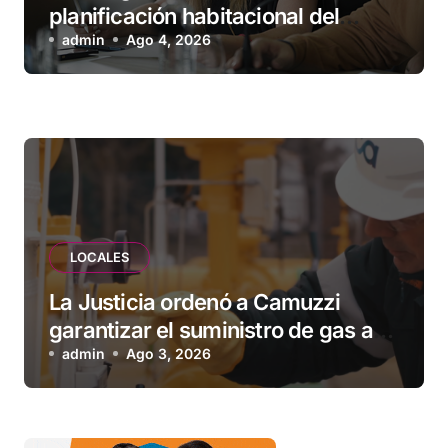
planificación habitacional del
Municipio: “Vuoto deja afuera a
admin
Ago 4, 2026
vecinos que llevan más de 20 años
esperando”
LOCALES
La Justicia ordenó a Camuzzi
garantizar el suministro de gas a
una familia de Tolhuin
admin
Ago 3, 2026