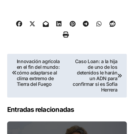
Navegación
Innovación agrícola
Caso Loan: a la hija
en el fin del mundo:
de uno de los
de
cómo adaptarse al
detenidos le harán
clima extremo de
un ADN para
entradas
Tierra del Fuego
confirmar si es Sofía
Herrera
Entradas relacionadas